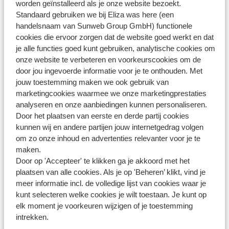
worden geïnstalleerd als je onze website bezoekt.
4. Check de namen van alle reizigers en vul de
Standaard gebruiken we bij Eliza was here (een
ontbrekende persoonsgegevens in
handelsnaam van Sunweb Group GmbH) functionele
5. Check jezelf en jouw eventuele reisgenoten in
cookies die ervoor zorgen dat de website goed werkt en dat
je alle functies goed kunt gebruiken, analytische cookies om
6. Je ontvangt de boardingpas(sen). Bewaar deze goed
onze website te verbeteren en voorkeurscookies om de
door jou ingevoerde informatie voor je te onthouden. Met
jouw toestemming maken we ook gebruik van
marketingcookies waarmee we onze marketingprestaties
analyseren en onze aanbiedingen kunnen personaliseren.
Vragen over hetzelfde onderwerp
Door het plaatsen van eerste en derde partij cookies
Kan ik online inchecken voor mijn vlucht?
kunnen wij en andere partijen jouw internetgedrag volgen
om zo onze inhoud en advertenties relevanter voor je te
Hoe laat kan ik inchecken op de luchthaven?
maken.
Brussels Airlines - hoe kan ik online inchecken?
Door op 'Accepteer' te klikken ga je akkoord met het
plaatsen van alle cookies. Als je op 'Beheren’ klikt, vind je
Condor - hoe kan ik online inchecken?
meer informatie incl. de volledige lijst van cookies waar je
kunt selecteren welke cookies je wilt toestaan. Je kunt op
Gerelateerde vragen
elk moment je voorkeuren wijzigen of je toestemming
Condor - hoe kan ik online inchecken?
intrekken.