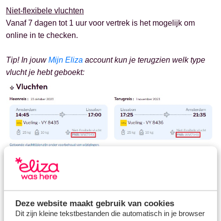
Niet-flexibele vluchten
Vanaf 7 dagen tot 1 uur voor vertrek is het mogelijk om
online in te checken.
Tip! In jouw
Mijn Eliza
account kun je terugzien welk type
vlucht je hebt geboekt:
Hoe werkt het online inchecken?
1. Ga naar de
website van Vueling
2. Klik op de tab 'Luchthaven'
Deze website maakt gebruik van cookies
3. Vul onder 'Reserveringsnummer' jouw PNR-nummer in.
Dit zijn kleine tekstbestanden die automatisch in je browser
Vul daarnaast de vertrekluchthaven en jouw vertrekdatum in