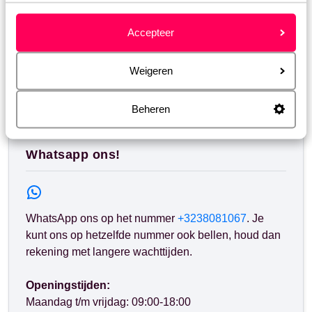
Transavia - hoe kan ik online inchecken?
Eurowings - hoe kan ik online inchecken?
Accepteer
Vueling - hoe kan ik een stoel reserveren?
Weigeren
Heb jij jouw antwoord niet gevonden?
Beheren
Whatsapp ons!
WhatsApp ons op het nummer
+3238081067
. Je
kunt ons op hetzelfde nummer ook bellen, houd dan
rekening met langere wachttijden.
Openingstijden:
Maandag t/m vrijdag: 09:00-18:00