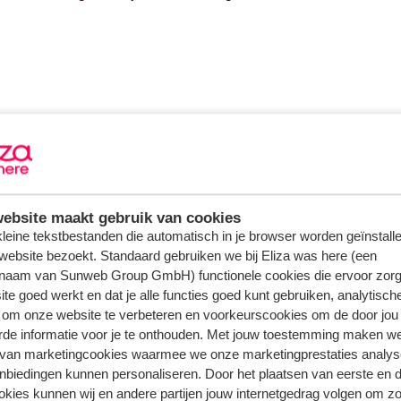
ebsite maakt gebruik van cookies
 kleine tekstbestanden die automatisch in je browser worden geïnstalle
website bezoekt. Standaard gebruiken we bij Eliza was here (een
naam van Sunweb Group GmbH) functionele cookies die ervoor zorg
te goed werkt en dat je alle functies goed kunt gebruiken, analytisch
 om onze website te verbeteren en voorkeurscookies om de door jou
rde informatie voor je te onthouden. Met jouw toestemming maken w
 van marketingcookies waarmee we onze marketingprestaties analys
nbiedingen kunnen personaliseren. Door het plaatsen van eerste en 
ookies kunnen wij en andere partijen jouw internetgedrag volgen om z