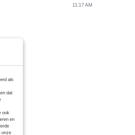
11:17 AM
erd als
en dat
e
e ook
eren en
derde
o onze