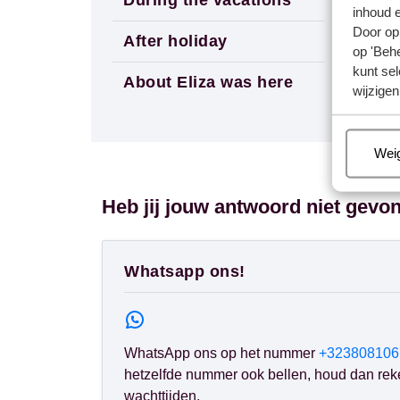
inhoud e
Door op 
After holiday
op 'Behe
kunt sel
About Eliza was here
wijzigen
Beh
Wei
Heb jij jouw antwoord niet gevo
Whatsapp ons!
WhatsApp ons op het nummer
+323808106
hetzelfde nummer ook bellen, houd dan rek
wachttijden.