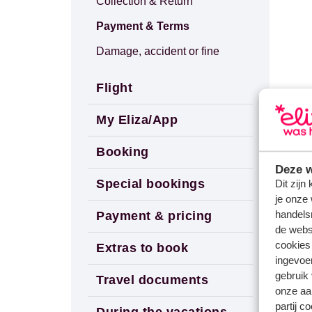
Collection & Return
Payment & Terms
Damage, accident or fine
Flight
My Eliza/App
Booking
Deze w
Special bookings
Dit zijn
je onze 
handels
Payment & pricing
de websi
cookies
Extras to book
ingevoe
gebruik
Travel documents
onze aa
partij c
During the vacations