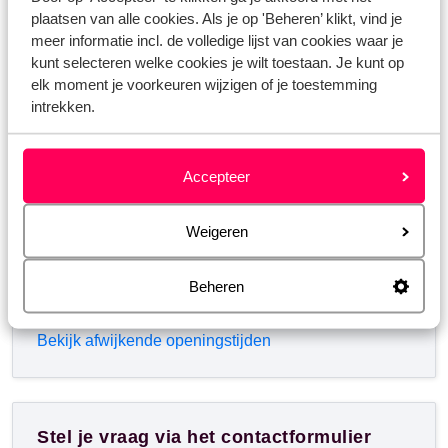
plaatsen van alle cookies. Als je op 'Beheren’ klikt, vind je
Whatsapp ons!
meer informatie incl. de volledige lijst van cookies waar je
kunt selecteren welke cookies je wilt toestaan. Je kunt op
elk moment je voorkeuren wijzigen of je toestemming
intrekken.
WhatsApp ons op het nummer
+3238081067
. Je
kunt ons op hetzelfde nummer ook bellen, houd dan
rekening met langere wachttijden.
Accepteer
Openingstijden:
Weigeren
Maandag t/m vrijdag: 09:00-18:00
Zaterdag: 10:00-17:00
Beheren
Zondag: gesloten
Bekijk afwijkende openingstijden
Stel je vraag via het contactformulier