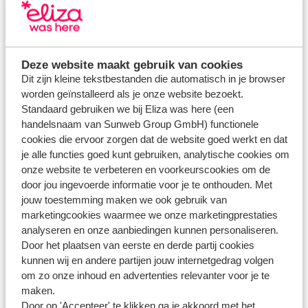
Wat gebeurt er bij een mogelijke staking?
Modified on Wed, 13 Sep, 2023 at 1:31 PM
Deze website maakt gebruik van cookies
Waar en vanaf wanneer kan ik mijn vluchttijden zien?
Dit zijn kleine tekstbestanden die automatisch in je browser
Modified on Wed, 13 Nov, 2024 at 2:07 PM
worden geïnstalleerd als je onze website bezoekt.
Standaard gebruiken we bij Eliza was here (een
Wat gebeurt er als de luchtvaartmaatschappij waarmee ik
handelsnaam van Sunweb Group GmbH) functionele
vlieg failliet gaat?
cookies die ervoor zorgen dat de website goed werkt en dat
Modified on Tue, 28 Nov, 2023 at 11:16 AM
je alle functies goed kunt gebruiken, analytische cookies om
onze website te verbeteren en voorkeurscookies om de
Waar vind ik het PNR-nummer?
door jou ingevoerde informatie voor je te onthouden. Met
jouw toestemming maken we ook gebruik van
Modified on Wed, 13 Nov, 2024 at 2:06 PM
marketingcookies waarmee we onze marketingprestaties
analyseren en onze aanbiedingen kunnen personaliseren.
Door het plaatsen van eerste en derde partij cookies
kunnen wij en andere partijen jouw internetgedrag volgen
om zo onze inhoud en advertenties relevanter voor je te
Heb jij jouw antwoord niet gevonden?
maken.
Door op 'Accepteer' te klikken ga je akkoord met het