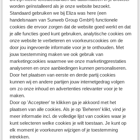
worden geïnstalleerd als je onze website bezoekt.
Kan ik als medereiziger de boeking inzien op Mijn Eliza?
Standaard gebruiken we bij Eliza was here (een
Modified on Tue, 2 Jan, 2024 at 11:19 AM
handelsnaam van Sunweb Group GmbH) functionele
cookies die ervoor zorgen dat de website goed werkt en dat
je alle functies goed kunt gebruiken, analytische cookies om
onze website te verbeteren en voorkeurscookies om de
door jou ingevoerde informatie voor je te onthouden. Met
Heb jij jouw antwoord niet gevonden?
jouw toestemming maken we ook gebruik van
marketingcookies waarmee we onze marketingprestaties
analyseren en onze aanbiedingen kunnen personaliseren.
Door het plaatsen van eerste en derde partij cookies
Whatsapp ons!
kunnen wij en andere partijen jouw internetgedrag volgen
om zo onze inhoud en advertenties relevanter voor je te
maken.
Door op 'Accepteer' te klikken ga je akkoord met het
WhatsApp ons op het nummer
+3238081067
. Je
plaatsen van alle cookies. Als je op 'Beheren’ klikt, vind je
kunt ons op hetzelfde nummer ook bellen, houd dan
meer informatie incl. de volledige lijst van cookies waar je
rekening met langere wachttijden.
kunt selecteren welke cookies je wilt toestaan. Je kunt op
elk moment je voorkeuren wijzigen of je toestemming
Openingstijden:
intrekken.