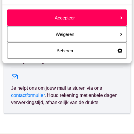
Maandag t/m vrijdag: 09:00-18:00
Zaterdag: 10:00-17:00
Zondag: gesloten
Accepteer
Bekijk afwijkende openingstijden
Weigeren
Beheren
Stel je vraag via het contactformulier
Je helpt ons om jouw mail te sturen via ons
contactformulier
. Houd rekening met enkele dagen
verwerkingstijd, afhankelijk van de drukte.