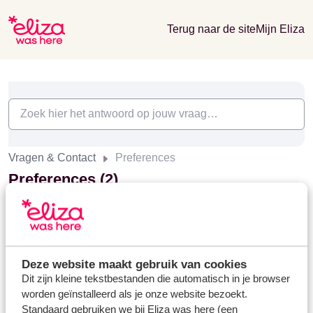
Terug naar de site
Mijn Eliza
Vragen & Contact
Preferences
Preferences (2)
Kan ik een preferentie (voorkeur) doorgeven?
Modified on Mon, 22 Apr, 2024 at 2:27 PM
Deze website maakt gebruik van cookies
Hoe geef ik mijn dieetwensen door?
Dit zijn kleine tekstbestanden die automatisch in je browser
Modified on Wed, 21 Aug, 2024 at 3:59 PM
worden geïnstalleerd als je onze website bezoekt.
Standaard gebruiken we bij Eliza was here (een