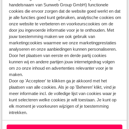
handelsnaam van Sunweb Group GmbH) functionele
cookies die ervoor zorgen dat de website goed werkt en dat
je alle functies goed kunt gebruiken, analytische cookies om
Heb jij jouw antwoord niet gevonden?
onze website te verbeteren en voorkeurscookies om de
door jou ingevoerde informatie voor je te onthouden. Met
jouw toestemming maken we ook gebruik van
marketingcookies waarmee we onze marketingprestaties
Whatsapp ons!
analyseren en onze aanbiedingen kunnen personaliseren.
Door het plaatsen van eerste en derde partij cookies
kunnen wij en andere partijen jouw internetgedrag volgen
om zo onze inhoud en advertenties relevanter voor je te
WhatsApp ons op het nummer
+3238081067
. Je
maken.
kunt ons op hetzelfde nummer ook bellen, houd dan
Door op 'Accepteer' te klikken ga je akkoord met het
rekening met langere wachttijden.
plaatsen van alle cookies. Als je op 'Beheren’ klikt, vind je
meer informatie incl. de volledige lijst van cookies waar je
Openingstijden:
kunt selecteren welke cookies je wilt toestaan. Je kunt op
Maandag t/m vrijdag: 09:00-18:00
elk moment je voorkeuren wijzigen of je toestemming
Zaterdag: 10:00-17:00
intrekken.
Zondag: gesloten