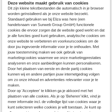
Cars voor jou laten klaarzetten, is altijd all-in verzekerd.
Deze website maakt gebruik van cookies
Controleer voordat jij vertrekt goed welke schade de auto
Dit zijn kleine tekstbestanden die automatisch in je browser
eventueel al heeft en leg dit vast samen met de verhuurder.
worden geïnstalleerd als je onze website bezoekt.
Standaard gebruiken we bij Eliza was here (een
handelsnaam van Sunweb Group GmbH) functionele
Voor de huurauto betaal je een borg aan de lokale
cookies die ervoor zorgen dat de website goed werkt en dat
verhuurder. De hoogte van de borg verschilt per
je alle functies goed kunt gebruiken, analytische cookies om
bestemming en verhuurder en staat vermeld in de
onze website te verbeteren en voorkeurscookies om de
huurvoorwaarden. Je betaalt de borg met een geldige
door jou ingevoerde informatie voor je te onthouden. Met
creditcard op naam van de hoofdbestuurder.
jouw toestemming maken we ook gebruik van
marketingcookies waarmee we onze marketingprestaties
analyseren en onze aanbiedingen kunnen personaliseren.
Door het plaatsen van eerste en derde partij cookies
kunnen wij en andere partijen jouw internetgedrag volgen
Vragen over hetzelfde onderwerp
om zo onze inhoud en advertenties relevanter voor je te
Met wie werkt Eliza was here samen voor de huurauto?
maken.
Welke autotypes biedt Eliza was here aan?
Door op 'Accepteer' te klikken ga je akkoord met het
plaatsen van alle cookies. Als je op 'Beheren’ klikt, vind je
Welke huurauto is inclusief?
meer informatie incl. de volledige lijst van cookies waar je
kunt selecteren welke cookies je wilt toestaan. Je kunt op
Gerelateerde vragen