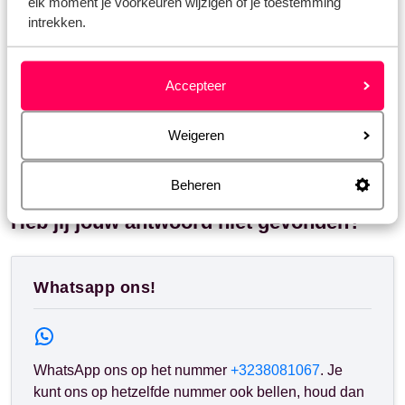
elk moment je voorkeuren wijzigen of je toestemming
Wat dekt de annuleringsverzekering?
intrekken.
Met wie werkt Eliza was here samen voor de huurauto?
Wat is het verschil tussen flexibele en niet-flexibele
Accepteer
vluchten?
Hoeveel auto's zijn er inclusief wanneer ik meerdere
Weigeren
kamers boek?
Beheren
Heb jij jouw antwoord niet gevonden?
Whatsapp ons!
WhatsApp ons op het nummer
+3238081067
. Je
kunt ons op hetzelfde nummer ook bellen, houd dan