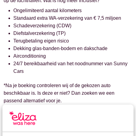
op de luchthaven. Wat is nog meer inclusief?
Ongelimiteerd aantal kilometers
Standaard extra WA-verzekering van € 7,5 miljoen
Schadeverzekering (CDW)
Diefstalverzekering (TP)
Terugbetaling eigen risico
Dekking glas-banden-bodem en dakschade
Airconditioning
24/7 bereikbaarheid van het noodnummer van Sunny
Cars
*Na je boeking controleren wij of de gekozen auto
beschikbaar is. Is deze er niet? Dan zoeken we een
passend alternatief voor je.
Het kan voorkomen dat de verhuurder jou bij het afhalen
van de huurauto nog een extra verzekering aanbiedt. Deze
kan je resoluut afwijzen. De huurauto die wij via Sunny