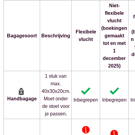
Niet-
flexibele
vlucht
(boekingen
Flexibele
(
Bagagesoort
Beschrijving
gemaakt
vlucht
n
tot en met
1
d
december
2025)
1 stuk van
max.
40x30x20cm.
Hand
bagage
Moet onder
Inbegrepen
Inbegrepen
I
de stoel voor
je passen.