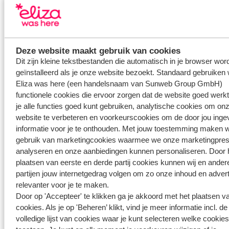
v
ru
Deze website maakt gebruik van cookies
Dit zijn kleine tekstbestanden die automatisch in je browser wor
a
geïnstalleerd als je onze website bezoekt. Standaard gebruiken 
Eliza was here (een handelsnaam van Sunweb Group GmbH)
functionele cookies die ervoor zorgen dat de website goed werkt
Tarieven ruimbagage bijboeken (flexibele vluchten, per
je alle functies goed kunt gebruiken, analytische cookies om on
enkele reis):
website te verbeteren en voorkeurscookies om de door jou inge
informatie voor je te onthouden. Met jouw toestemming maken 
Ge
gebruik van marketingcookies waarmee we onze marketingpres
wic
Prijs
analyseren en onze aanbiedingen kunnen personaliseren. Door 
ht
plaatsen van eerste en derde partij cookies kunnen wij en ander
15k
partijen jouw internetgedrag volgen om zo onze inhoud en advert
€40
g
relevanter voor je te maken.
Door op 'Accepteer' te klikken ga je akkoord met het plaatsen va
20k
cookies. Als je op 'Beheren’ klikt, vind je meer informatie incl. de
€46
g
volledige lijst van cookies waar je kunt selecteren welke cookies 