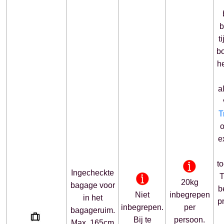
b
t
b
h
a
T
o
e
t
Ingecheckte
T
20kg
bagage voor
b
Niet
inbegrepen
in het
pr
inbegrepen.
per
bagageruim.
Bij te
persoon.
Max. 165cm