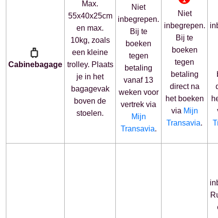
Max.
Niet
Niet
55x40x25cm
inbegrepen.
inbegrepen.
in
en max.
Bij te
Bij te
10kg, zoals
boeken
boeken
een kleine
tegen
tegen
Cabine
bagage
trolley. Plaats
betaling
betaling
je in het
vanaf 13
direct na
bagagevak
weken voor
het boeken
h
boven de
vertrek via
via
Mijn
stoelen.
Mijn
Transavia
.
T
Transavia
.
in
R