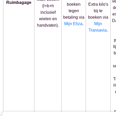
v
Ruimbagage
boeken
Extra kilo's
(l+b+h
d
tegen
bij te
inclusief
e
betaling via
boeken via
wielen en
D
Mijn Eliza
.
Mijn
handvaten).
Transavia
.
p
t
b
s
T
H