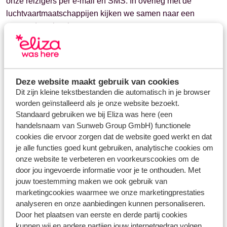
onze reizigers per e-mail en SMS. In overleg met de
luchtvaartmaatschappijen kijken we samen naar een
passende oplossing.
Vragen over hetzelfde onderwerp
Deze website maakt gebruik van cookies
Zijn er maaltijden en drankjes inbegrepen?
Dit zijn kleine tekstbestanden die automatisch in je browser
worden geïnstalleerd als je onze website bezoekt.
Wat is het verschil tussen flexibele en niet-flexibele
Standaard gebruiken we bij Eliza was here (een
vluchten?
handelsnaam van Sunweb Group GmbH) functionele
Waar en vanaf wanneer kan ik mijn vluchttijden zien?
cookies die ervoor zorgen dat de website goed werkt en dat
je alle functies goed kunt gebruiken, analytische cookies om
Gerelateerde vragen
onze website te verbeteren en voorkeurscookies om de
door jou ingevoerde informatie voor je te onthouden. Met
Wat dekt de annuleringsverzekering?
jouw toestemming maken we ook gebruik van
Hoe betaal ik de borg voor mijn accommodatie en hoe krijg
marketingcookies waarmee we onze marketingprestaties
ik deze terug?
analyseren en onze aanbiedingen kunnen personaliseren.
Door het plaatsen van eerste en derde partij cookies
Moet ik bed- en badlinnen meenemen?
kunnen wij en andere partijen jouw internetgedrag volgen