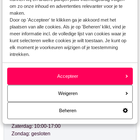
Wat is het verschil tussen een voorkeur en essentie?
om zo onze inhoud en advertenties relevanter voor je te
maken.
Door op 'Accepteer' te klikken ga je akkoord met het
plaatsen van alle cookies. Als je op 'Beheren’ klikt, vind je
Heb jij jouw antwoord niet gevonden?
meer informatie incl. de volledige lijst van cookies waar je
kunt selecteren welke cookies je wilt toestaan. Je kunt op
elk moment je voorkeuren wijzigen of je toestemming
Whatsapp ons!
intrekken.
Accepteer
WhatsApp ons op het nummer
+3238081067
. Je
kunt ons op hetzelfde nummer ook bellen, houd dan
Weigeren
rekening met langere wachttijden.
Beheren
Openingstijden:
Maandag t/m vrijdag: 09:00-18:00
Zaterdag: 10:00-17:00
Zondag: gesloten