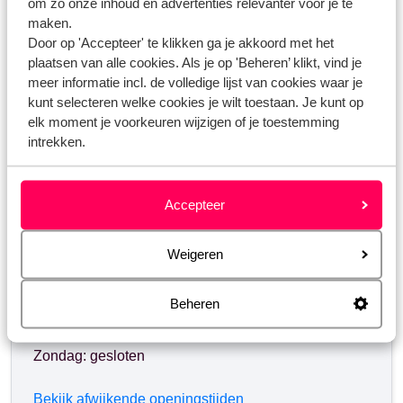
om zo onze inhoud en advertenties relevanter voor je te
maken.
Door op 'Accepteer' te klikken ga je akkoord met het
Heb jij jouw antwoord niet gevonden?
plaatsen van alle cookies. Als je op 'Beheren’ klikt, vind je
meer informatie incl. de volledige lijst van cookies waar je
kunt selecteren welke cookies je wilt toestaan. Je kunt op
Whatsapp ons!
elk moment je voorkeuren wijzigen of je toestemming
intrekken.
Accepteer
WhatsApp ons op het nummer
+3238081067
. Je
kunt ons op hetzelfde nummer ook bellen, houd dan
rekening met langere wachttijden.
Weigeren
Openingstijden:
Beheren
Maandag t/m vrijdag: 09:00-18:00
Zaterdag: 10:00-17:00
Zondag: gesloten
Bekijk afwijkende openingstijden