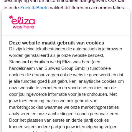
beschrijving van de accommodaties aangegeven. Ook kan
je in de
Zoek & Boek
makkelijk filteren op accommodaties
die hier wel geschikt voor zijn.
Deze website maakt gebruik van cookies
Vragen over hetzelfde onderwerp
Dit zijn kleine tekstbestanden die automatisch in je browser
Mag ik reizen met een lichaamsdeel in gipsverband?
worden geïnstalleerd als je onze website bezoekt.
Kan ik hulp en begeleding krijgen op de luchthaven?
Standaard gebruiken we bij Eliza was here (een
handelsnaam van Sunweb Group GmbH) functionele
cookies die ervoor zorgen dat de website goed werkt en dat
Gerelateerde vragen
je alle functies goed kunt gebruiken, analytische cookies om
Welke accommodaties zijn geschikt voor baby's en
onze website te verbeteren en voorkeurscookies om de
kinderen?
door jou ingevoerde informatie voor je te onthouden. Met
Welke accommodaties zijn geschikt voor een
jouw toestemming maken we ook gebruik van
huwelijksreis?
marketingcookies waarmee we onze marketingprestaties
analyseren en onze aanbiedingen kunnen personaliseren.
Moet ik bed- en badlinnen meenemen?
Door het plaatsen van eerste en derde partij cookies
Wat zijn de prijzen voor baby's en kinderen?
kunnen wij en andere partijen jouw internetgedrag volgen