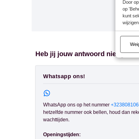
Door op 
Kan ik
op 'Behe
kunt sel
Heb ik
wijzigen
Hoe di
Beh
Wei
Heb jij jouw antwoord niet gevo
Whatsapp ons!
WhatsApp ons op het nummer
+323808106
hetzelfde nummer ook bellen, houd dan rek
wachttijden.
Openingstijden: