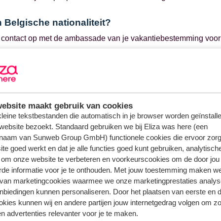
 Belgische nationaliteit?
contact op met de ambassade van je vakantiebestemming voor h
 altijd de verantwoordelijkheid van de reiziger om met de juiste
atie hierboven is bedoeld als richtlijn en kan veranderen. Control
ële instanties, zoals
Diplomatie België
.
ebsite maakt gebruik van cookies
 kleine tekstbestanden die automatisch in je browser worden geïnstalle
website bezoekt. Standaard gebruiken we bij Eliza was here (een
n over hetzelfde onderwerp
naam van Sunweb Group GmbH) functionele cookies die ervoor zorg
te goed werkt en dat je alle functies goed kunt gebruiken, analytisch
 reisdocumenten heb ik nodig?
 om onze website te verbeteren en voorkeurscookies om de door jou
g moet mijn paspoort / ID-kaart nog geldig zijn na terugkomst?
rde informatie voor je te onthouden. Met jouw toestemming maken w
 toestemming nodig om alleen met mijn kind te reizen?
 van marketingcookies waarmee we onze marketingprestaties analys
nbiedingen kunnen personaliseren. Door het plaatsen van eerste en 
ookies kunnen wij en andere partijen jouw internetgedrag volgen om z
ateerde vragen
n advertenties relevanter voor je te maken.
 reisdocumenten heb ik nodig?