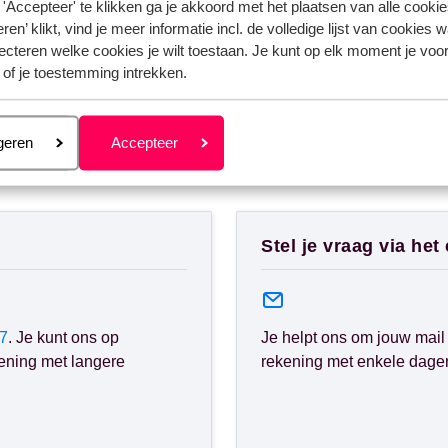
'Accepteer' te klikken ga je akkoord met het plaatsen van alle cookies
 reizen met een kind zonder ouders of voogd?
ren’ klikt, vind je meer informatie incl. de volledige lijst van cookies w
ecteren welke cookies je wilt toestaan. Je kunt op elk moment je voo
 toestemming nodig om alleen met mijn kind te reizen?
 of je toestemming intrekken.
en ik een claim in bij mijn verzekering?
eren
geren
Accepteer
nden?
Stel je vraag via het
7
. Je kunt ons op
Je helpt ons om jouw mail 
ening met langere
rekening met enkele dagen 