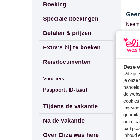
Boeking
Geen
Speciale boekingen
Neem 
Betalen & prijzen
Het is
Extra's bij te boeken
inform
offici
Reisdocumenten
Deze w
Dit zijn
Vouchers
je onze 
Vrage
handels
Paspoort / ID-kaart
de websi
Welke
cookies
Hoelan
Tijdens de vakantie
ingevoe
Heb ik
gebruik
Na de vakantie
onze aa
partij c
Gerel
Over Eliza was here
inhoud e
Welke