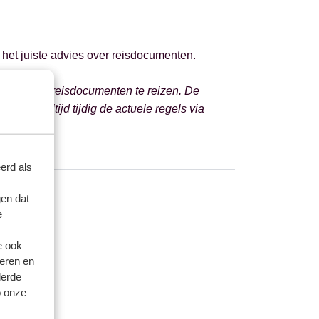
et juiste advies over reisdocumenten.
 en geldige reisdocumenten te reizen. De
eer dus altijd tijdig de actuele regels via
erd als
en dat
e
e ook
eren en
derde
o onze