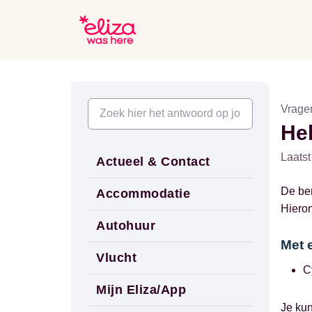
Vrage
Heb
Laatst
Actueel & Contact
De ben
Accommodatie
Hieron
Autohuur
Met e
Vlucht
C
Mijn Eliza/App
Je ku