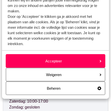
om zo onze inhoud en advertenties relevanter voor je te
maken.
Door op 'Accepteer' te klikken ga je akkoord met het
plaatsen van alle cookies. Als je op 'Beheren’ klikt, vind je
Heb jij jouw antwoord niet gevonden?
meer informatie incl. de volledige lijst van cookies waar je
kunt selecteren welke cookies je wilt toestaan. Je kunt op
elk moment je voorkeuren wijzigen of je toestemming
Whatsapp ons!
intrekken.
Accepteer
WhatsApp ons op het nummer
+3238081067
. Je
kunt ons op hetzelfde nummer ook bellen, houd dan
Weigeren
rekening met langere wachttijden.
Beheren
Openingstijden:
Maandag t/m vrijdag: 09:00-18:00
Zaterdag: 10:00-17:00
Zondag: gesloten