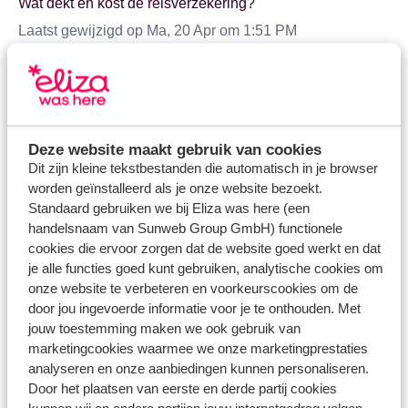
Wat dekt en kost de reisverzekering?
Laatst gewijzigd op Ma, 20 Apr om 1:51 PM
Wat is het polisnummer van mijn verzekering?
Laatst gewijzigd op Do, 5 Dec, 2024 om 5:44 PM
Hoe dien ik een claim in bij mijn verzekering?
Deze website maakt gebruik van cookies
Laatst gewijzigd op Do, 2 Okt, 2025 om 10:10 AM
Dit zijn kleine tekstbestanden die automatisch in je browser
worden geïnstalleerd als je onze website bezoekt.
Tot wanneer kan ik een annulerings- of reisverzekering
Standaard gebruiken we bij Eliza was here (een
bijboeken?
handelsnaam van Sunweb Group GmbH) functionele
Laatst gewijzigd op Do, 5 Dec, 2024 om 5:44 PM
cookies die ervoor zorgen dat de website goed werkt en dat
je alle functies goed kunt gebruiken, analytische cookies om
Kan ik de verzekering nog annuleren nadat ik deze heb
onze website te verbeteren en voorkeurscookies om de
geboekt?
door jou ingevoerde informatie voor je te onthouden. Met
jouw toestemming maken we ook gebruik van
Laatst gewijzigd op Do, 5 Dec, 2024 om 5:44 PM
marketingcookies waarmee we onze marketingprestaties
Zijn kinderen meeverzekerd?
analyseren en onze aanbiedingen kunnen personaliseren.
Door het plaatsen van eerste en derde partij cookies
Laatst gewijzigd op Do, 5 Dec, 2024 om 5:44 PM
kunnen wij en andere partijen jouw internetgedrag volgen