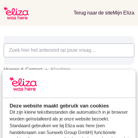
Terug naar de site
Mijn Eliza
Vragen & Contact
Klachten
Klachten (1)
Hoe dien ik een klacht in?
Laatst gewijzigd op Di, 7 Jul om 12:17 PM
Deze website maakt gebruik van cookies
Dit zijn kleine tekstbestanden die automatisch in je browser
worden geïnstalleerd als je onze website bezoekt.
Standaard gebruiken we bij Eliza was here (een
handelsnaam van Sunweb Group GmbH) functionele