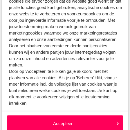
cookies die ervoor zorgen dat de website goed werkt en dat
Heb jij jouw antwoord niet gevonden?
je alle functies goed kunt gebruiken, analytische cookies om
onze website te verbeteren en voorkeurscookies om de
door jou ingevoerde informatie voor je te onthouden. Met
Whatsapp ons!
jouw toestemming maken we ook gebruik van
marketingcookies waarmee we onze marketingprestaties
analyseren en onze aanbiedingen kunnen personaliseren.
Door het plaatsen van eerste en derde partij cookies
WhatsApp ons op het nummer
+3238081067
. Je
kunnen wij en andere partijen jouw internetgedrag volgen
kunt ons op hetzelfde nummer ook bellen, houd dan
om zo onze inhoud en advertenties relevanter voor je te
maken.
rekening met langere wachttijden.
Door op 'Accepteer' te klikken ga je akkoord met het
plaatsen van alle cookies. Als je op 'Beheren’ klikt, vind je
Openingstijden:
meer informatie incl. de volledige lijst van cookies waar je
Maandag t/m vrijdag: 09:00-18:00
kunt selecteren welke cookies je wilt toestaan. Je kunt op
Zaterdag: 10:00-17:00
elk moment je voorkeuren wijzigen of je toestemming
Zondag: gesloten
intrekken.
Bekijk afwijkende openingstijden
Accepteer