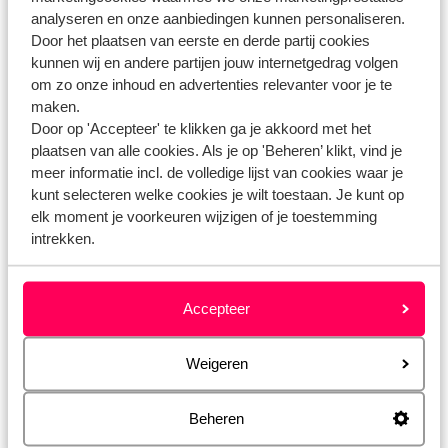
indien je een boeking hebt gemaakt uit het aanbod van
analyseren en onze aanbiedingen kunnen personaliseren.
Eliza was here, dan heb je de mogelijkheid om binnen
Door het plaatsen van eerste en derde partij cookies
eerder genoemde termijn jouw boeking gratis te annuleren
kunnen wij en andere partijen jouw internetgedrag volgen
wanneer jouw vakantie aan bovenstaande voorwaarden
om zo onze inhoud en advertenties relevanter voor je te
voldoet. Bij Eliza was here hanteren we een ruimere
maken.
Door op 'Accepteer' te klikken ga je akkoord met het
regeling dan de ANVR Reisvoorwaarden jou geven in art
plaatsen van alle cookies. Als je op 'Beheren’ klikt, vind je
1.3 van de ANVR Reisvoorwaarden.
meer informatie incl. de volledige lijst van cookies waar je
kunt selecteren welke cookies je wilt toestaan. Je kunt op
elk moment je voorkeuren wijzigen of je toestemming
intrekken.
Vragen over hetzelfde onderwerp
Accepteer
Kan ik mijn vakantie kosteloos annuleren?
Wat zijn de kosten als ik de vakantie ga annuleren?
Weigeren
Zijn er andere mogelijkheden dan annuleren?
Beheren
Gerelateerde vragen