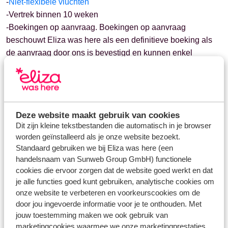
-
Niet-flexibele vluchten
-Vertrek binnen 10 weken
-Boekingen op aanvraag. Boekingen op aanvraag
beschouwt Eliza was here als een definitieve boeking als
de aanvraag door ons is bevestigd en kunnen enkel
geannuleerd worden volgens de algemene voorwaarden*.
-Reeds bestaande boekingen. Ook boekingen die op een
later tijdstip nog gewijzigd worden (bijvoorbeeld een
nieuwe vertrekdatum, of iemand die wordt bijgeboekt)
Deze website maakt gebruik van cookies
kunnen niet meer kosteloos geannuleerd worden.
Dit zijn kleine tekstbestanden die automatisch in je browser
-Evenementen of arrangementen waarbij specifiek in de
worden geïnstalleerd als je onze website bezoekt.
aanbieding is opgenomen dat gratis annuleren niet mogelijk
Standaard gebruiken we bij Eliza was here (een
is.
handelsnaam van Sunweb Group GmbH) functionele
cookies die ervoor zorgen dat de website goed werkt en dat
Het wettelijke herroepingsrecht is niet van toepassing op de
je alle functies goed kunt gebruiken, analytische cookies om
onze website te verbeteren en voorkeurscookies om de
bij Eliza was here af te nemen reizen, omdat het gaat om
door jou ingevoerde informatie voor je te onthouden. Met
diensten betreffende logies en vervoer, te verrichten op een
jouw toestemming maken we ook gebruik van
bepaalde datum of tijdens een bepaalde periode. Echter,
marketingcookies waarmee we onze marketingprestaties