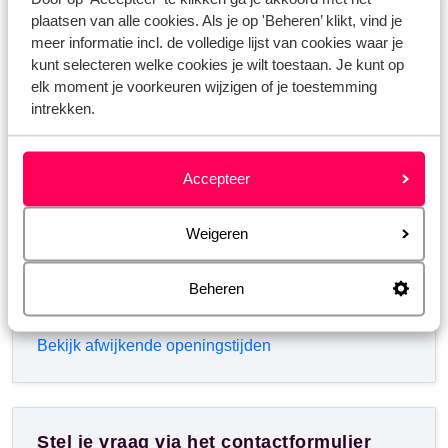
plaatsen van alle cookies. Als je op 'Beheren’ klikt, vind je
Whatsapp ons!
meer informatie incl. de volledige lijst van cookies waar je
kunt selecteren welke cookies je wilt toestaan. Je kunt op
elk moment je voorkeuren wijzigen of je toestemming
intrekken.
WhatsApp ons op het nummer
+3238081067
. Je
kunt ons op hetzelfde nummer ook bellen, houd dan
rekening met langere wachttijden.
Accepteer
Openingstijden:
Weigeren
Maandag t/m vrijdag: 09:00-18:00
Zaterdag: 10:00-17:00
Beheren
Zondag: gesloten
Bekijk afwijkende openingstijden
Stel je vraag via het contactformulier