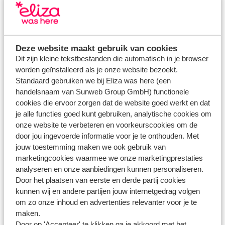
afhankelijk van jouw bank.
Deze website maakt gebruik van cookies
Vragen over hetzelfde onderwerp
Dit zijn kleine tekstbestanden die automatisch in je browser
Is mijn betaling binnen gekomen?
worden geïnstalleerd als je onze website bezoekt.
Wanneer ontvang ik de factuur?
Standaard gebruiken we bij Eliza was here (een
handelsnaam van Sunweb Group GmbH) functionele
Gerelateerde vragen
cookies die ervoor zorgen dat de website goed werkt en dat
je alle functies goed kunt gebruiken, analytische cookies om
Kan ik betalen via internet bankieren?
onze website te verbeteren en voorkeurscookies om de
Wanneer wordt de betaling verwerkt in mijn boeking?
door jou ingevoerde informatie voor je te onthouden. Met
jouw toestemming maken we ook gebruik van
Transavia - hoe kan ik een stoel reserveren?
marketingcookies waarmee we onze marketingprestaties
Kunnen alle reizigers apart betalen?
analyseren en onze aanbiedingen kunnen personaliseren.
Door het plaatsen van eerste en derde partij cookies
kunnen wij en andere partijen jouw internetgedrag volgen
om zo onze inhoud en advertenties relevanter voor je te
Heb jij jouw antwoord niet gevonden?
maken.
Door op 'Accepteer' te klikken ga je akkoord met het