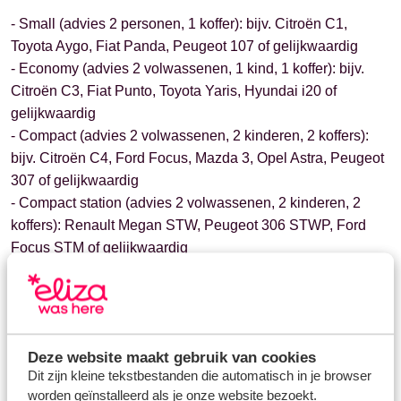
- Small (advies 2 personen, 1 koffer): bijv. Citroën C1,
Toyota Aygo, Fiat Panda, Peugeot 107 of gelijkwaardig
- Economy (advies 2 volwassenen, 1 kind, 1 koffer): bijv.
Citroën C3, Fiat Punto, Toyota Yaris, Hyundai i20 of
gelijkwaardig
- Compact (advies 2 volwassenen, 2 kinderen, 2 koffers):
bijv. Citroën C4, Ford Focus, Mazda 3, Opel Astra, Peugeot
307 of gelijkwaardig
- Compact station (advies 2 volwassenen, 2 kinderen, 2
koffers): Renault Megan STW, Peugeot 306 STWP, Ford
Focus STM of gelijkwaardig
- Intermediate (advies 3 volwassenen, 1 kind, 2 koffers, 1
kleine koffer): bijv. Audi A4, BMW 3er, Chevrolet Cruze,
Citroën C5, Ford Mondeo, Mercedes C-Klasse of
gelijkwaardig
Deze website maakt gebruik van cookies
- Minivan (advies 6 volwassenen, 2 koffers tot 7
Dit zijn kleine tekstbestanden die automatisch in je browser
volwassenen, 2 koffers): bijv. Citroën jumper, Citroën
worden geïnstalleerd als je onze website bezoekt.