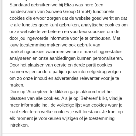
Jumpy, Fiat Ducato, Fiat Scudo of gelijkwaardig
Standaard gebruiken we bij Eliza was here (een
- Minibus (advies 6 volwassenen, 3 kinderen, 2 koffers): bijv.
handelsnaam van Sunweb Group GmbH) functionele
Mercedes Sprinter, Toyota H1, Toyota Quantum, Toyota
cookies die ervoor zorgen dat de website goed werkt en dat
Commuter of gelijkwaardig
je alle functies goed kunt gebruiken, analytische cookies om
onze website te verbeteren en voorkeurscookies om de
door jou ingevoerde informatie voor je te onthouden. Met
jouw toestemming maken we ook gebruik van
marketingcookies waarmee we onze marketingprestaties
Vragen over hetzelfde onderwerp
analyseren en onze aanbiedingen kunnen personaliseren.
Met wie werkt Eliza was here samen voor de huurauto?
Door het plaatsen van eerste en derde partij cookies
Welke huurauto is inclusief?
kunnen wij en andere partijen jouw internetgedrag volgen
om zo onze inhoud en advertenties relevanter voor je te
Wat is er allemaal inclusief bij de huurauto?
maken.
Door op 'Accepteer' te klikken ga je akkoord met het
Gerelateerde vragen
plaatsen van alle cookies. Als je op 'Beheren’ klikt, vind je
Is doorverkoop van Eliza was here boekingen toegestaan?
meer informatie incl. de volledige lijst van cookies waar je
kunt selecteren welke cookies je wilt toestaan. Je kunt op
Welke reisdocumenten heb ik nodig?
elk moment je voorkeuren wijzigen of je toestemming
Welke reisbescheiden ontvang ik voor de huurauto en
intrekken.
wanneer ontvang ik deze?