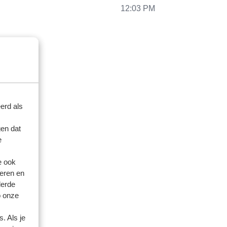
12:03 PM
erd als
en dat
e
e ook
eren en
derde
o onze
. Als je