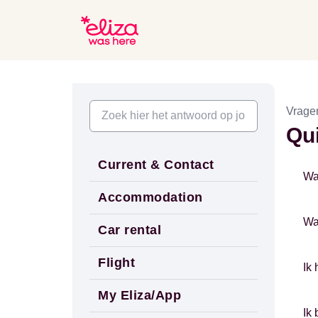
Vrage
Qui
Current & Contact
Wa
Accommodation
Wa
Car rental
Flight
Ik
My Eliza/App
Ik