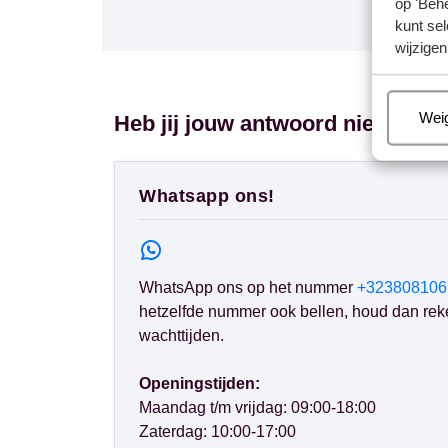
op 'Behe
kunt sel
wijzigen
Beh
Wei
Heb jij jouw antwoord niet gevo
Whatsapp ons!
WhatsApp ons op het nummer
+323808106
hetzelfde nummer ook bellen, houd dan rek
wachttijden.
Openingstijden:
Maandag t/m vrijdag: 09:00-18:00
Zaterdag: 10:00-17:00