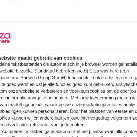
ebsite maakt gebruik van cookies
 kleine tekstbestanden die automatisch in je browser worden geïnstalle
website bezoekt. Standaard gebruiken we bij Eliza was here (een
naam van Sunweb Group GmbH) functionele cookies die ervoor zorg
te goed werkt en dat je alle functies goed kunt gebruiken, analytisch
 om onze website te verbeteren en voorkeurscookies om de door jou
rde informatie voor je te onthouden. Met jouw toestemming maken w
 van marketingcookies waarmee we onze marketingprestaties analys
nbiedingen kunnen personaliseren. Door het plaatsen van eerste en 
ookies kunnen wij en andere partijen jouw internetgedrag volgen om z
n advertenties relevanter voor je te maken.
'Accepteer' te klikken ga je akkoord met het plaatsen van alle cookies