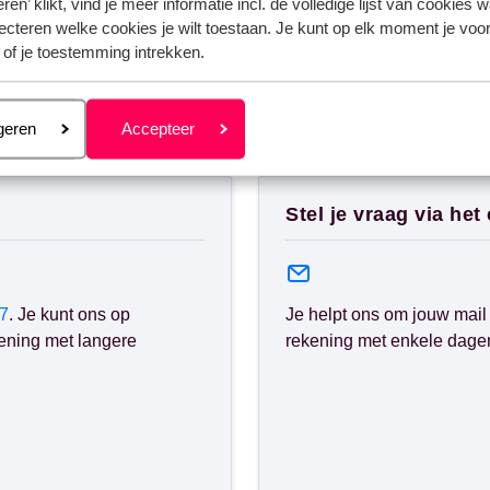
ren’ klikt, vind je meer informatie incl. de volledige lijst van cookies w
ecteren welke cookies je wilt toestaan. Je kunt op elk moment je voo
 of je toestemming intrekken.
eren
geren
Accepteer
nden?
Stel je vraag via het
7
. Je kunt ons op
Je helpt ons om jouw mail 
ening met langere
rekening met enkele dagen 