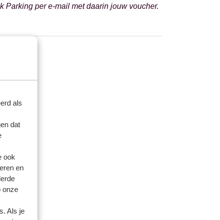
ck Parking per e-mail met daarin jouw voucher.
erd als
en dat
e
e ook
eren en
derde
o onze
. Als je