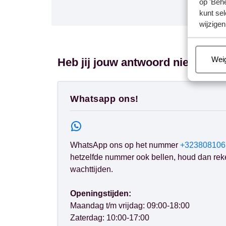
op 'Behe
kunt sel
wijzigen
Beh
Wei
Heb jij jouw antwoord niet gevo
Whatsapp ons!
WhatsApp ons op het nummer
+323808106
hetzelfde nummer ook bellen, houd dan rek
wachttijden.
Openingstijden:
Maandag t/m vrijdag: 09:00-18:00
Zaterdag: 10:00-17:00