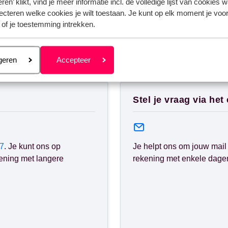
ren’ klikt, vind je meer informatie incl. de volledige lijst van cookies w
ecteren welke cookies je wilt toestaan. Je kunt op elk moment je voo
 of je toestemming intrekken.
eren
geren
Accepteer
nden?
Stel je vraag via het
7
. Je kunt ons op
Je helpt ons om jouw mail 
ening met langere
rekening met enkele dagen 