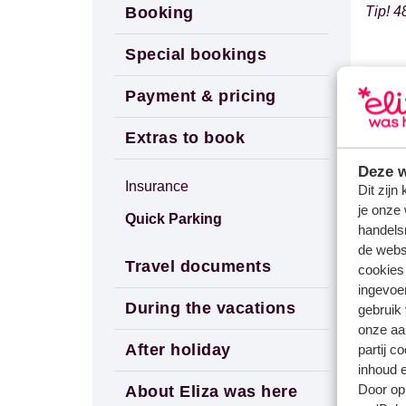
Booking
Tip! 4
Special bookings
Payment & pricing
Vrage
Wat is
Extras to book
Wat zi
Deze w
Ik heb
Insurance
Dit zijn
je onze 
Quick Parking
Gerel
handels
de websi
Wat is
Travel documents
cookies
Ik kan
ingevoe
During the vacations
Mijn b
gebruik
onze aa
Ik ben
After holiday
partij c
inhoud e
Door op 
About Eliza was here