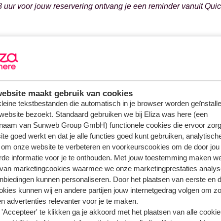
8 uur voor jouw reservering ontvang je een reminder vanuit Qui
n over hetzelfde onderwerp
 Quick Parking?
jn de locaties van de parkeerplaatsen van Quick Parking?
ebsite maakt gebruik van cookies
 geen bevestiging van Quick Parking ontvangen, wat nu?
 kleine tekstbestanden die automatisch in je browser worden geïnstalle
website bezoekt. Standaard gebruiken we bij Eliza was here (een
ateerde vragen
naam van Sunweb Group GmbH) functionele cookies die ervoor zorg
te goed werkt en dat je alle functies goed kunt gebruiken, analytisch
 Quick Parking?
 om onze website te verbeteren en voorkeurscookies om de door jou
 niet inloggen in de app. Wat moet ik doen?
rde informatie voor je te onthouden. Met jouw toestemming maken w
agage is kwijt, wat moet ik doen?
 van marketingcookies waarmee we onze marketingprestaties analys
nbiedingen kunnen personaliseren. Door het plaatsen van eerste en 
 mijn spullen vergeten ter plaatse, wat kan ik nu doen?
ookies kunnen wij en andere partijen jouw internetgedrag volgen om z
n advertenties relevanter voor je te maken.
'Accepteer' te klikken ga je akkoord met het plaatsen van alle cookies