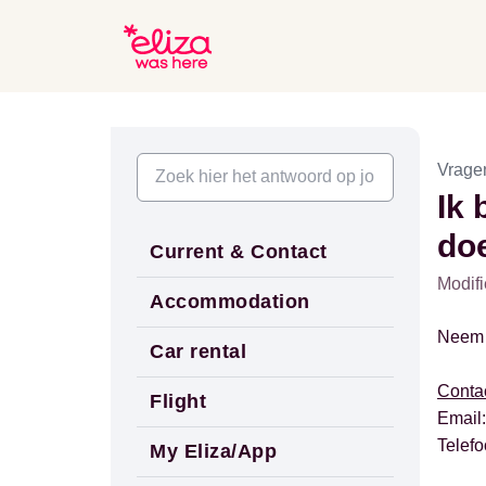
Vrage
Ik 
do
Current & Contact
Modifi
Accommodation
Neem c
Car rental
Conta
Flight
Email
Telef
My Eliza/App